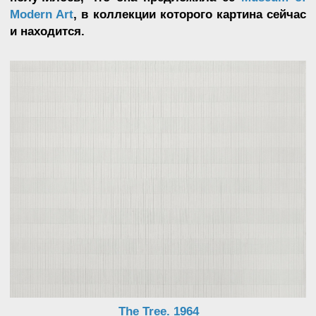
Untitled 1960
Agnes Martin родилась весной 1912 года. В этом
же году родился
Jackson Pollock
, а вот
эрцгерцогу
Franz Ferdinand
оставалось жить
всего два года. Правда, в Канаде взрывы Первой
мировой ощущались весьма отдалённо. Но
получается, что Agnes пережила две мировые
войны, и вообще у неё была удивительно долгая
жизнь — 92 года. Больше пятидесяти лет она
отдала творчеству. Делила мир на сетки и
прямоугольники эмоций.
Agnes, несмотря на своё передовое видение
художника, принадлежит ещё к людям начала
XX века. В это время можно было сесть на
пароход и добираться до точки назначения
несколько дней, а колокольчик стюарта
вежливо оповещал благородную публику о
том, что пришло время чая. И всё в это
спокойное время было бумажным.
Приглашения на обеды, карточки с