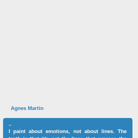
Например, накладывается слой гипса,
достаточно тонкого, чтобы просвечивало
переплетение холста, а затем карандашом
наносится тонкая линейная сетка.
В картине
«Friendship»
Agnes Martin
использует сусальное золото, технику
сграфитто (процарапывание рисунка) и
итальянскую традицию Возрождения.
Красный цвет, проглядывающий сквозь
золото, напоминает нижний слой,
используемый для водного золочения
ранних итальянских панно. Процарапанная
линейкой и острым металлическим
предметом сетка тонким узором покрывает
весь холст.