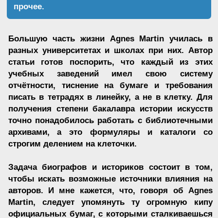
1 — With My Back to the World, 1997;
2 — Untitled #2, 1992