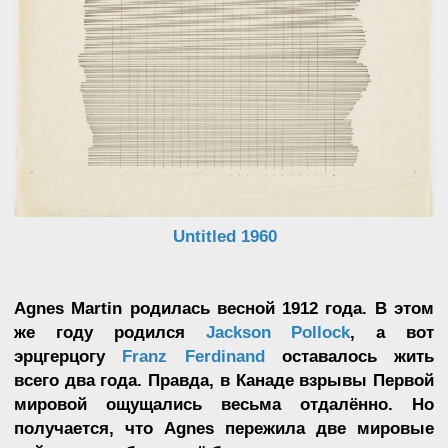
вдохновения.
В КАБИНЕТЕ ГЕОГРАФИИ
Хотя эпоха великих географических открытий к
XX веку прошла, мореплаватели и
путешественники продолжали пробираться в
самые потаённые уголки земного шара, а
картографы вносили их открытия на всё новые и
новые карты, которые, в свою очередь, живо
обсуждались в географических обществах.
Если
взглянуть на карту Ванкувера
— города, где
Agnes провела своё детство — то можно
заметить чёткую стройность кварталов, делящих
город на равные квадраты.
Нью-Йорк
, где она провела свои зрелые годы,
тоже
отличается строгостью линий
пересекающихся авеню.
Для работ, созданных в
городской период художницы, характерны
следующие детали: геометричность,