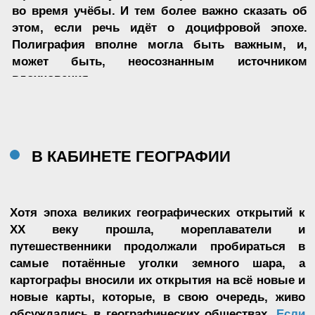
В КАБИНЕТЕ МАТЕМАТИКИ
Помню, в детстве мне очень нравилось собирать
разные листы в клетку и в линейку. Потому что
даже в одинаковых зелёных тетрадках для
домашних и классных работ можно отыскать
несоответствия: разный размер клеточек,
непропечатанные поля, разный цвет бумаги и
чернил.
Может, Agnes тоже так делала? Или её в детстве
просто завораживали красивые неисписанные
листы?
Серия «On a Clear Day»
напоминает вариации на
тему тетрадных листов.
Это ощущение
усугубляется тем, что все работы собраны в
одном портфолио из 30 страниц. А ещё
художница выделяла особую роль пропорций в
нашем восприятии мира.
Agnes Martin считала,
что масштабы работы, расстояния, гармония или
архитектоника линий способствуют точной
передаче ощущений от счастья, моря, дерева или
младший сестры.