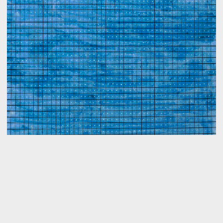
Agnes Martin
The underside of the leaf
Cool in shadow
Sublimely unemphatic
Smiling of innocence
The frailest stems
Quivering in light
Bend and break
In silence