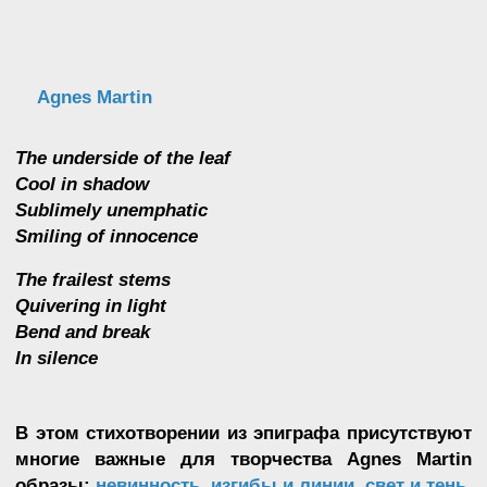
В этом стихотворении из эпиграфа присутствуют
многие важные для творчества Agnes Martin
образы:
невинность, изгибы и линии, свет и тень,
природа.
Представим, как Agnes сидит под деревьями на
залитой солнцем поляне. Она прислонилась к
стволу дуба и закрыла глаза, по её лицу
пробегают блики от лучей, пробивающихся
сквозь листву. Она размышляет:
Agnes Martin
”
…about innocence…innocence of trees. It was
quite easy to be innocent if you’re a tree…