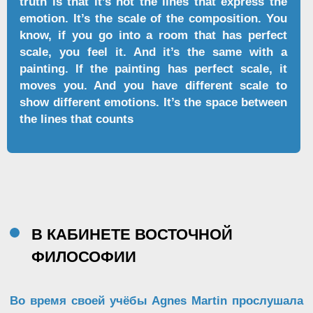
Friendship. 1963
В этих работах есть противоречие между
правильностью сетки и качеством линий ручной
работы. Если присмотреться внимательно, будет
заметно подрагивание руки, необработанные
края царапин. Неровности и шероховатости
ручного труда сочетаются с кажущейся
идеальностью геометрии.
ЧАСТЬ II: AGNES MARTIN В