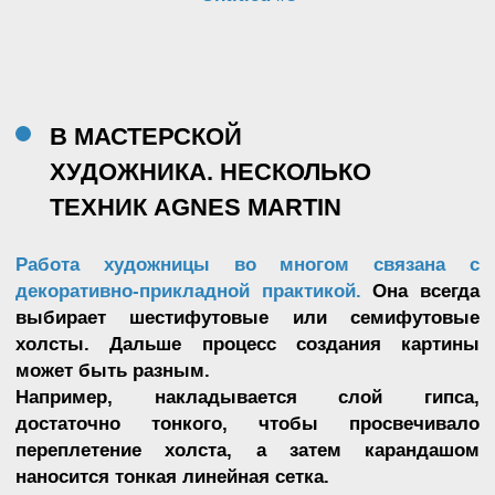
Untitled (Image #4), 1998
Статью
Мария Глухова
подготовила
(@gluhomaniya)
Колумнист
Следующая статья →