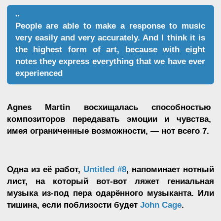
жизненный путь. Agnes Martin говорила:
Agnes Martin
”
I believe in living above the line. Above the
Untitled, 1978
line is happiness and love, you know. Below
the line is all sadness and destruction and
unhappiness. And I don’t go down below the
line for anything
Вот такая была у неё вера.
Одно из значений
слова «line» — «линия». Получается забавное
языковое совпадение двух главных мотивов
жизни Agnes: её веры и её художественной
практики.