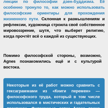
СЕТЯХ ЭМОЦИЙ
Алгоритм создания работы
выглядит
приблизительно так:
01.
02.
Получение
Обработка
информации
информации разумом
об окружающем мире
03.
04.
Эмоциональный
Преобразование
отклик
эмоционального
отклика в абстракцию
05.
Нанесение абстракции
на холст
Agnes Martin в виде графиков изображала одну
из самых тонких материй — эмоции. Художница
использовала не бессознательный подход, а
тщательный рациональный разбор чувственного
опыта.
Темы ума, разума, создания и правды