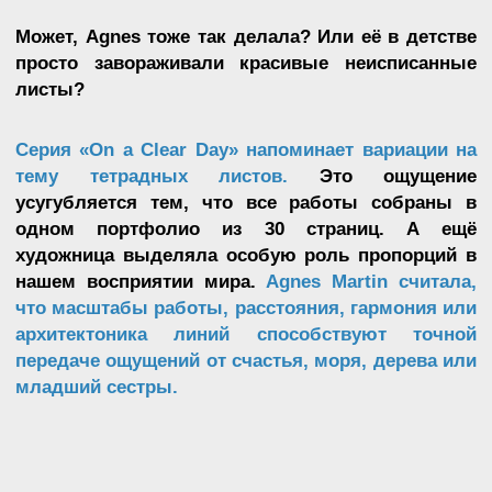
Untitled #8
В МАСТЕРСКОЙ
ХУДОЖНИКА. НЕСКОЛЬКО
ТЕХНИК AGNES MARTIN
Работа художницы во многом связана с
декоративно-прикладной практикой.
Она всегда
выбирает шестифутовые или семифутовые
холсты. Дальше процесс создания картины
может быть разным.