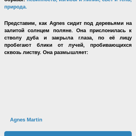
И в её голове появляется образ сетки. Линии,
разбегающиеся от центра в стороны.
Следующим, о чём она подумала, было:
Agnes Martin
”
…my goodness, am I supposed to paint that?
Nobody will ever think it’s a painting. But at
least it’s nonobjective. Completely