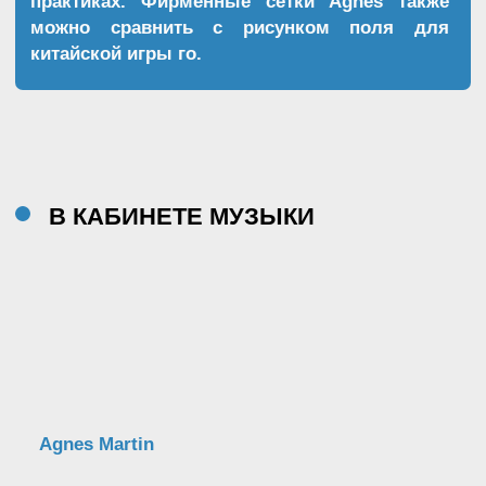
являются ключевыми в философии Agnes.
Для того, чтобы быть художником, недостаточно
просто изображать реальность.
Пусть этим занимаются другие. Чтобы быть
художником, нужно смотреть, воспринимать,
распознавать тончайшие процессы,
происходящие в сознании.
И это не только про мысли и идеи. Всё, что
чувствуешь, и всё, что видишь, тоже проходит
через разум. Именно это и важно анализировать
и переносить на холст. Поймать и осознать
ощущение, чувство. Представить его графическое
выражение.
Творчество Agnes Martin не про черчение
сеток и линий, но про смелость нырнуть в
собственное сознание, увидеть себя,
распознать свои интересы, тайны и шалости.
В этой встрече с собой и кроется ключ к
пониманию мира, пониманию того, как пройти