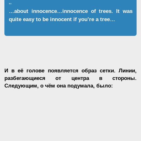
А потом она взяла квадратный холст (ставший
впоследствии её фирменным атрибутом) и
нарисовала «невинность дерева».
Тонкую сетку на всё пространство канвы. Так
получилось, что она предложила её
Museum of
Modern Art
, в коллекции которого картина сейчас
и находится.
The Tree. 1964