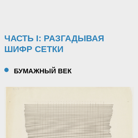
инициалами, меню в ресторанах, огромное
количество газет и журналов, билеты на тот
же пароход, бланки строгой отчётности,
квитанции, конверты, этикетки и прочее и
прочее.
Большую часть жизни Agnes Martin училась в
разных университетах и школах при них. Автор
статьи готов поспорить, что каждый из этих
учебных заведений имел свою систему
отчётности, тиснение на бумаге и требования
писать в тетрадях в линейку, а не в клетку. Для
получения степени бакалавра истории искусств
точно понадобилось работать с библиотечными
архивами, а это формуляры и каталоги со
строгим делением на клеточки.
Задача биографов и историков состоит в том,
чтобы искать возможные источники влияния на
авторов. И мне кажется, что, говоря об Agnes
Martin, следует упомянуть ту огромную кипу
официальных бумаг, с которыми сталкиваешься
во время учёбы. И тем более важно сказать об
этом, если речь идёт о доцифровой эпохе.
Полиграфия вполне могла быть важным, и,
может быть, неосознанным источником