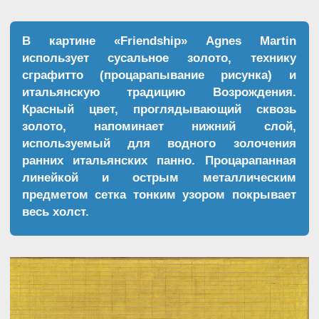
Поддержка
Личный бренд
в Telegram
Распродажа
Brand Strategy (PROфессия)
Telegram
Instagram
hello@eyesplatform.com
По всем вопросам
Конфиденциальность
Договор оферты
2024©️