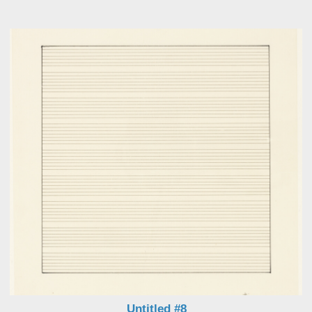
Ловя эмоции в сетку из линий, преобразовывая
их в стройные алгоритмы клеток внутри
шестифутового пространства, она не опускалась
ниже обозначенной для себя черты.
Для неё
искусство всегда было связано со счастьем. А
красота таилась не в глазах смотрящего, как у
Оскара Уайльда, а в его разуме.