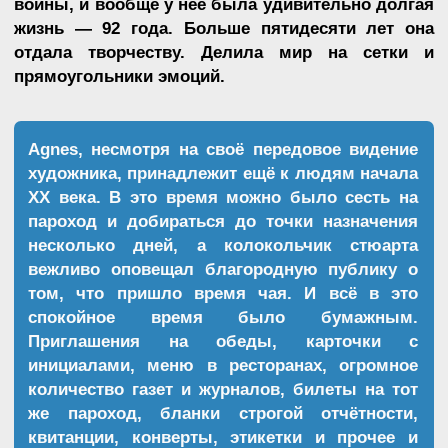
перпендикулярность линий, почти полное
отсутствие цветовых пятен.
Однако когда Agnes
переезжает в штат Нью-Мексико, в её работах
появляются мягкие линии и нежные оттенки
пастельных цветов.
Работы становятся
похожими на пейзажи полей, которые можно
видеть из окна самолёта: вот квадрат светло-
зелёного цвета, вот небесно-голубой, вот
охристый оттенок пшеницы.