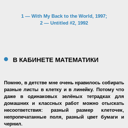
”
People are able to make a response to music
very easily and very accurately. And I think it is
the highest form of art, because with eight
notes they express everything that we have ever
experienced
Agnes Martin восхищалась способностью
композиторов передавать эмоции и чувства,
имея ограниченные возможности, — нот всего 7.
Одна из её работ,
Untitled #8
, напоминает нотный
лист, на который вот-вот ляжет гениальная
музыка из-под пера одарённого музыканта. Или
тишина, если поблизости будет
John Cage
.