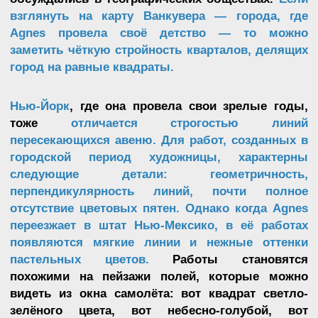
Agnes Martin
”
I paint about emotions, not about lines. The
truth is that it’s not the lines that express the
emotion. It’s the scale of the composition. You
know, if you go into a room that has perfect
scale, you feel it. And it’s the same with a