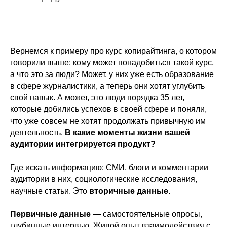
Вернемся к примеру про курс копирайтинга, о котором
говорили выше: кому может понадобиться такой курс,
а что это за люди? Может, у них уже есть образование
РАССЫЛ
в сфере журналистики, а теперь они хотят углубить
свой навык. А может, это люди порядка 35 лет,
которые добились успехов в своей сфере и поняли,
что уже совсем не хотят продолжать привычную им
деятельность.
В какие моменты жизни вашей
Сразу после подписки мы приш
аудитории интегрируется продукт?
письменными практиками.
Где искать информацию: СМИ, блоги и комментарии
Рассылка включает статьи о маркети
аудитории в них, социологические исследования,
новости об обновлениях платформ
научные статьи. Это
вторичные данные.
Первичные данные
— самостоятельные опросы,
До 10 писем в месяц. Никакого спа
глубинные интервью. Живой опыт взаимодействия с