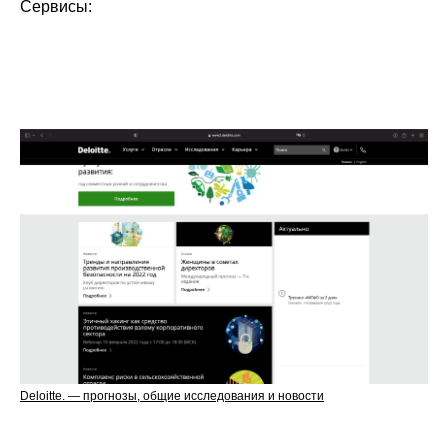
Cервисы:
НЕ ЗНАЕТЕ, С ЧЕГО
НАЧАТЬ ОБУЧЕНИЕ?
МЫ ПОМОЖЕМ ПОДОБРАТЬ
ПОДХОДЯЩИЙ КУРС И ОТВЕТИМ НА
ЛЮБЫЕ ВАШИ ВОПРОСЫ.
ПРИСОЕДИНЯЙТЕСЬ К
2500+
единомышленникам, стремящимся
к непрерывному развитию и
профессиональной реализации.
Deloitte. — прогнозы, общие исследования и новости
СЛЕДУЮЩИЙ ШАГ — ВАШ.