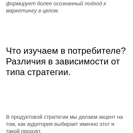
формирует более осознанный подход к
маркетингу в целом.
единомышленни
2500+
к непрерывному
и профессионал
Что изучаем в потребителе?
СЛЕДУЮЩИЙ ШАГ — ВАШ.
Различия в зависимости от
типа стратегии.
НАПИСАТЬ
НАМ
В продуктовой стратегии мы делаем акцент на
том, как аудитория выбирает именно этот и
такой продукт.