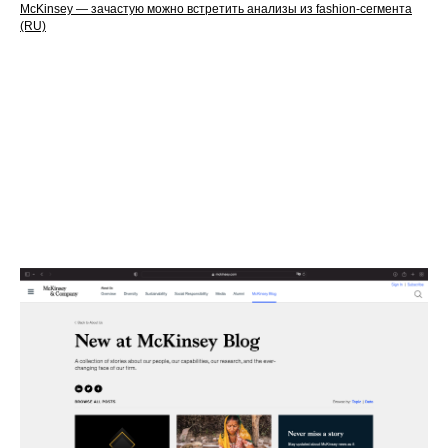
McKinsey — зачастую можно встретить анализы из fashion-сегмента
(RU)
ПОДПИСАТЬСЯ
hello@eyesplatform.com
Main Courses
Skill Courses
Инструментариум
Вебинары
Консультации
Instagram
Чат поддержки
Telegram
Media