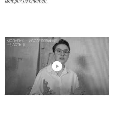
метрик из статей.
Здания флагманских домов моды
способны многое рассказать о своих
хозяевах — брендах. Они отражают
смысловое ядро, вокруг которого
строится компания,
и приглашают зайти не просто
в магазин, но в особую вселенную.
Во второй части материала об
архитектуре таких построек продолжае
нашу прогулку
по модным столицам мира
и заглядываем в офисы Gucci, Armani
и Jacquemus.
ПЕРЕЙТИ