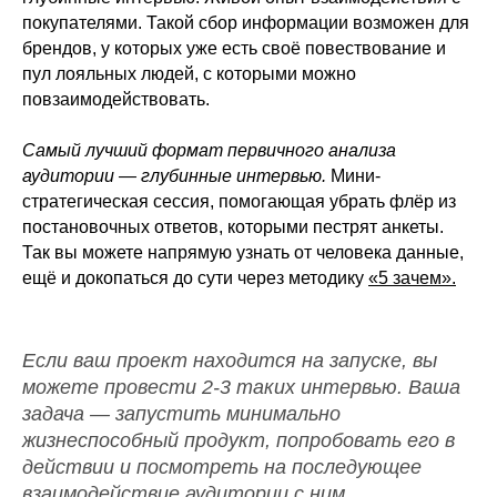
покупателями. Такой сбор информации возможен для
брендов, у которых уже есть своё повествование и
пул лояльных людей, с которыми можно
ПОДПИСАТЬСЯ
повзаимодействовать.
Самый лучший формат первичного анализа
аудитории — глубинные интервью.
Мини-
стратегическая сессия, помогающая убрать флёр из
постановочных ответов, которыми пестрят анкеты.
Так вы можете напрямую узнать от человека данные,
ещё и докопаться до сути через методику
«5 зачем».
Если ваш проект находится на запуске, вы
О НАС
MIND-дневник
можете провести 2-3 таких интервью. Ваша
задача — запустить минимально
КУРСЫ
что-то еще
жизнеспособный продукт, попробовать его в
действии и посмотреть на последующее
МЕДИА
взаимодействие аудитории с ним.